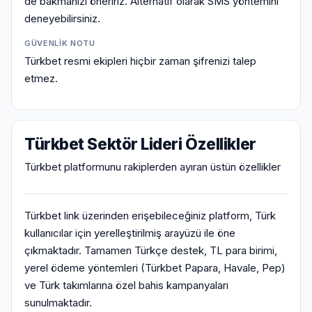
de bakmanızı öneririz. Alternatif olarak SMS yöntemini
deneyebilirsiniz.
GÜVENLIK NOTU
Türkbet resmi ekipleri hiçbir zaman şifrenizi talep
etmez.
Türkbet Sektör Lideri Özellikler
Türkbet platformunu rakiplerden ayıran üstün özellikler
Türkbet link üzerinden erişebileceğiniz platform, Türk
kullanıcılar için yerelleştirilmiş arayüzü ile öne
çıkmaktadır. Tamamen Türkçe destek, TL para birimi,
yerel ödeme yöntemleri (Türkbet Papara, Havale, Pep)
ve Türk takımlarına özel bahis kampanyaları
sunulmaktadır.