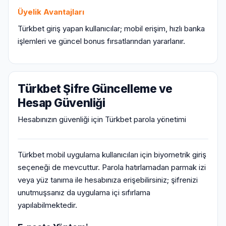
Üyelik Avantajları
Türkbet giriş yapan kullanıcılar; mobil erişim, hızlı banka
işlemleri ve güncel bonus fırsatlarından yararlanır.
Türkbet Şifre Güncelleme ve
Hesap Güvenliği
Hesabınızın güvenliği için Türkbet parola yönetimi
Türkbet mobil uygulama kullanıcıları için biyometrik giriş
seçeneği de mevcuttur. Parola hatırlamadan parmak izi
veya yüz tanıma ile hesabınıza erişebilirsiniz; şifrenizi
unutmuşsanız da uygulama içi sıfırlama
yapılabilmektedir.