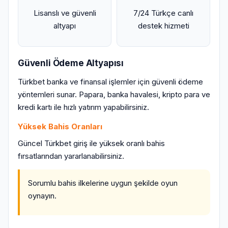
Lisanslı ve güvenli
7/24 Türkçe canlı
altyapı
destek hizmeti
Güvenli Ödeme Altyapısı
Türkbet banka ve finansal işlemler için güvenli ödeme
yöntemleri sunar. Papara, banka havalesi, kripto para ve
kredi kartı ile hızlı yatırım yapabilirsiniz.
Yüksek Bahis Oranları
Güncel Türkbet giriş ile yüksek oranlı bahis
fırsatlarından yararlanabilirsiniz.
Sorumlu bahis ilkelerine uygun şekilde oyun
oynayın.