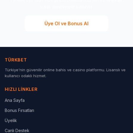
bahis deneyimine başlayın.
Üye Ol ve Bonus Al
TÜRKBET
Türkiye'nin güvenilir online bahis ve casino platformu. Lisanslı ve
kullanıcı odaklı hizmet.
HIZLI LINKLER
Ana Sayfa
Bonus Fırsatları
Üyelik
Canlı Destek