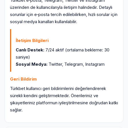
Türkbet e‑posta, Telegram, Twitter ve Instagram
üzerinden de kullanıcılarıyla iletişim halindedir. Detaylı
sorunlar için e‑posta tercih edilebilirken, hızlı sorular için
sosyal medya kanalları kullanılabilir.
İletişim Bilgileri
Canlı Destek:
7/24 aktif (ortalama bekleme: 30
saniye)
Sosyal Medya:
Twitter, Telegram, Instagram
Geri Bildirim
Türkbet kullanıcı geri bildirimlerini değerlendirerek
sürekli kendini geliştirmektedir. Önerileriniz ve
şikayetleriniz platformun iyileştirilmesine doğrudan katkı
sağlar.