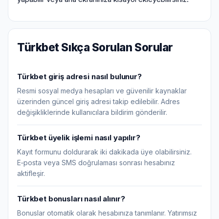
Türkbet Sıkça Sorulan Sorular
Türkbet giriş adresi nasıl bulunur?
Resmi sosyal medya hesapları ve güvenilir kaynaklar
üzerinden güncel giriş adresi takip edilebilir. Adres
değişikliklerinde kullanıcılara bildirim gönderilir.
Türkbet üyelik işlemi nasıl yapılır?
Kayıt formunu doldurarak iki dakikada üye olabilirsiniz.
E‑posta veya SMS doğrulaması sonrası hesabınız
aktifleşir.
Türkbet bonusları nasıl alınır?
Bonuslar otomatik olarak hesabınıza tanımlanır. Yatırımsız