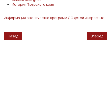
История Тверского края
Информация о количестве программ ДО детей и взрослых
Предыдущий: Организация питания в образовательной орга
Следующий:
Назад
Вперед