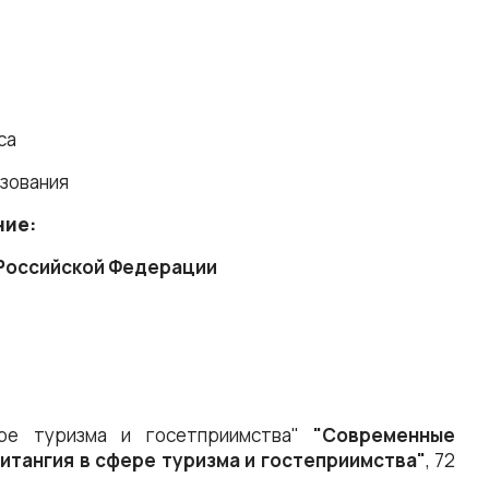
са
зования
ние:
 Российской Федерации
ре туризма и госетприимства"
"Современные
итангия в сфере туризма и гостеприимства"
, 72