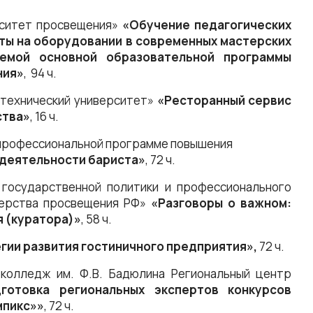
рситет просвещения»
«Обучение педагогических
ты на оборудовании в современных мастерских
емой основной образовательной программы
ния»
, 94 ч.
 технический университет»
«Ресторанный сервис
ства»
, 16 ч.
профессиональной программе повышения
деятельности бариста»
, 72 ч.
государственной политики и профессионального
терства просвещения РФ»
«Разговоры о важном:
я (куратора)»
, 58 ч.
гии развития гостиничного предприятия»,
72 ч.
 колледж им. Ф.В. Бадюлина Региональный центр
готовка региональных экспертов конкурсов
мпикс»»
, 72 ч.