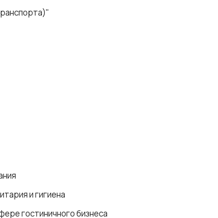
транспорта)"
ания
итария и гигиена
фере гостиничного бизнеса