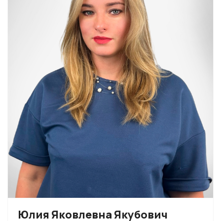
Юлия Яковлевна Якубович