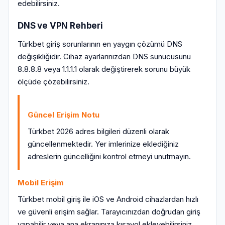
edebilirsiniz.
DNS ve VPN Rehberi
Türkbet giriş sorunlarının en yaygın çözümü DNS
değişikliğidir. Cihaz ayarlarınızdan DNS sunucusunu
8.8.8.8 veya 1.1.1.1 olarak değiştirerek sorunu büyük
ölçüde çözebilirsiniz.
Güncel Erişim Notu
Türkbet 2026 adres bilgileri düzenli olarak
güncellenmektedir. Yer imlerinize eklediğiniz
adreslerin güncelliğini kontrol etmeyi unutmayın.
Mobil Erişim
Türkbet mobil giriş ile iOS ve Android cihazlardan hızlı
ve güvenli erişim sağlar. Tarayıcınızdan doğrudan giriş
yapabilir veya ana ekranınıza kısayol ekleyebilirsiniz.