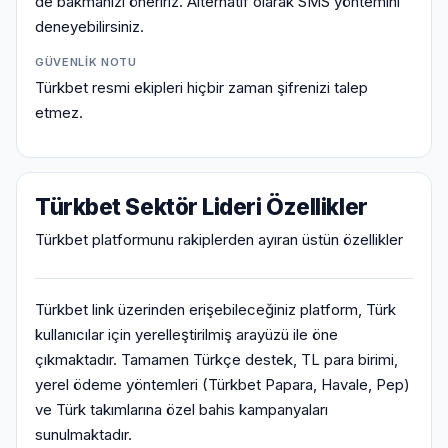
de bakmanızı öneririz. Alternatif olarak SMS yöntemini
deneyebilirsiniz.
GÜVENLIK NOTU
Türkbet resmi ekipleri hiçbir zaman şifrenizi talep
etmez.
Türkbet Sektör Lideri Özellikler
Türkbet platformunu rakiplerden ayıran üstün özellikler
Türkbet link üzerinden erişebileceğiniz platform, Türk
kullanıcılar için yerelleştirilmiş arayüzü ile öne
çıkmaktadır. Tamamen Türkçe destek, TL para birimi,
yerel ödeme yöntemleri (Türkbet Papara, Havale, Pep)
ve Türk takımlarına özel bahis kampanyaları
sunulmaktadır.