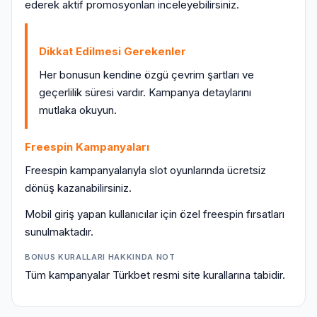
ederek aktif promosyonları inceleyebilirsiniz.
Dikkat Edilmesi Gerekenler
Her bonusun kendine özgü çevrim şartları ve
geçerlilik süresi vardır. Kampanya detaylarını
mutlaka okuyun.
Freespin Kampanyaları
Freespin kampanyalarıyla slot oyunlarında ücretsiz
dönüş kazanabilirsiniz.
Mobil giriş yapan kullanıcılar için özel freespin fırsatları
sunulmaktadır.
BONUS KURALLARI HAKKINDA NOT
Tüm kampanyalar Türkbet resmi site kurallarına tabidir.