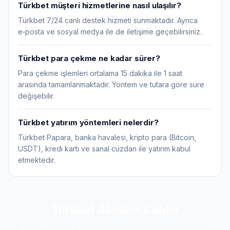
Türkbet müşteri hizmetlerine nasıl ulaşılır?
Türkbet 7/24 canlı destek hizmeti sunmaktadır. Ayrıca
e‑posta ve sosyal medya ile de iletişime geçebilirsiniz.
Türkbet para çekme ne kadar sürer?
Para çekme işlemleri ortalama 15 dakika ile 1 saat
arasında tamamlanmaktadır. Yöntem ve tutara göre süre
değişebilir.
Türkbet yatırım yöntemleri nelerdir?
Türkbet Papara, banka havalesi, kripto para (Bitcoin,
USDT), kredi kartı ve sanal cüzdan ile yatırım kabul
etmektedir.
Türkbet Ailesine Katılın
Hemen üye olun, hoş geldin bonusunuzu alın ve avantajlı