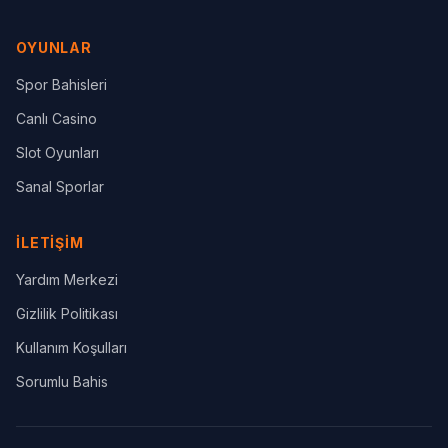
OYUNLAR
Spor Bahisleri
Canlı Casino
Slot Oyunları
Sanal Sporlar
İLETIŞIM
Yardım Merkezi
Gizlilik Politikası
Kullanım Koşulları
Sorumlu Bahis