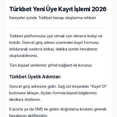
Türkbet Yeni Üye Kayıt İşlemi 2026
Saniyeler içinde Türkbet hesap oluşturma rehberi
Türkbet platformuna üye olmak son derece kolay ve
hızlıdır. Güncel giriş adresi üzerinden kayıt formunu
doldurarak sadece birkaç dakika içinde hesabınızı
oluşturabilirsiniz.
Tüm kişisel verileriniz şifreli bağlantı ile korunur.
Türkbet Üyelik Adımları
Güncel giriş adresine gidin. Sağ üst köşedeki “Kayıt Ol”
butonuna tıklayın. Açılan formda kişisel bilgilerinizi
eksiksiz doldurun.
E‑posta ya da SMS ile gelen doğrulama kodunu girerek
hesabınızı aktifleştirin.